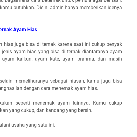
lu bagaimana cara beternak untuk pemula agar berhasil.
g kamu butuhkan. Disini admin hanya memberikan idenya
Ternak Ayam Hias
m hias juga bisa di ternak karena saat ini cukup benyak
 jenis ayam hias yang bisa di ternak diantaranya ayam
, ayam kalkun, ayam kate, ayam brahma, dan masih
elain memeliharanya sebagai hiasan, kamu juga bisa
nghasilan dengan cara menernak ayam hias.
kukan seperti menernak ayam lainnya. Kamu cukup
kan yang cukup, dan kandang yang bersih.
alani usaha yang satu ini.