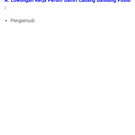
A. Lowongan Kerja Perum Damri Cabang Bandung Posisi
:
Pengemudi